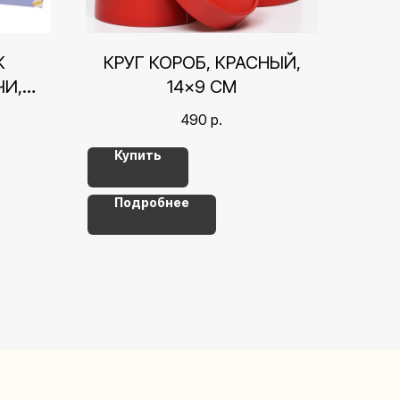
К
КРУГ КОРОБ, КРАСНЫЙ,
И,
14×9 СМ
СМ
490
р.
Купить
Подробнее