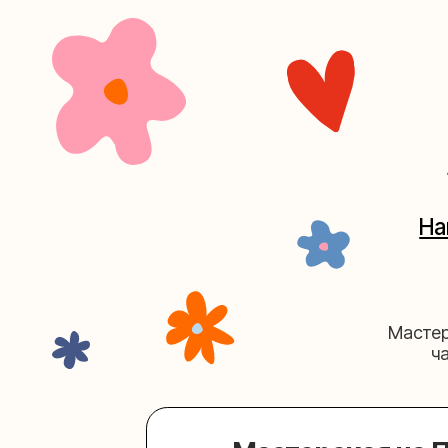
+7 (4
Наш кан
Мастерские у
часов. 
Мастерская на Плю
Москва, ул.Плющиха, дом 42
(ка
+7 (980) 495-