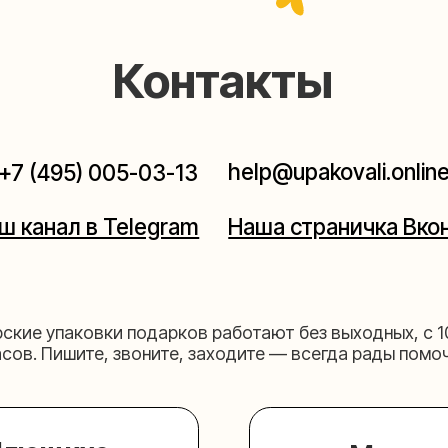
help@upakovali.online
95) 005-03-13
ал в Telegram
Наша страничка Вконтакте
паковки подарков работают без выходных, с 10 до 20
Пишите, звоните, заходите — всегда рады помочь!
щихе
Мастерская на 
к пройти)
Москва, ул.Таганская, дом 2
03-13
+7 (980) 