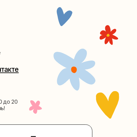
Таганке
5-27
(как пройти)
156-03-13