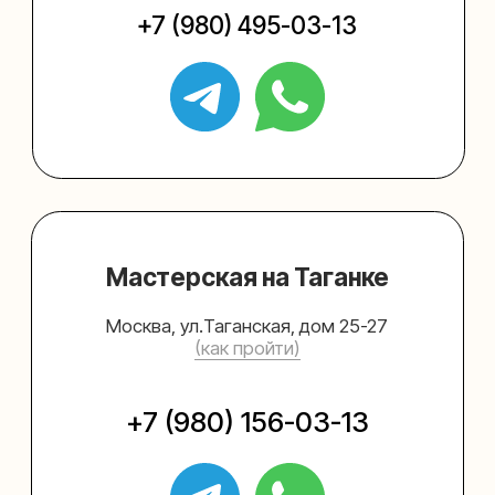
Упаковать подарок
Каталог
Услуги
Блог
В личный кабинет
О нас
Sospeso wrap
+7 (495) 005-03-13
help@upakovali.online