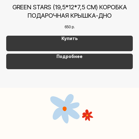
+7 (495) 005-03-13
9
GREEN STARS (19,5*12*7,5 СМ) КОРОБКА
help@upakovali.online
ПОДАРОЧНАЯ КРЫШКА-ДНО
Наша страничка Вконтакте
650
р.
Наш канал в Telegram
Купить
Подробнее
Мастерские упаковки подарков работают без
выходных, с 10 до 20 часов. Пишите, звоните,
заходите — всегда рады помочь!