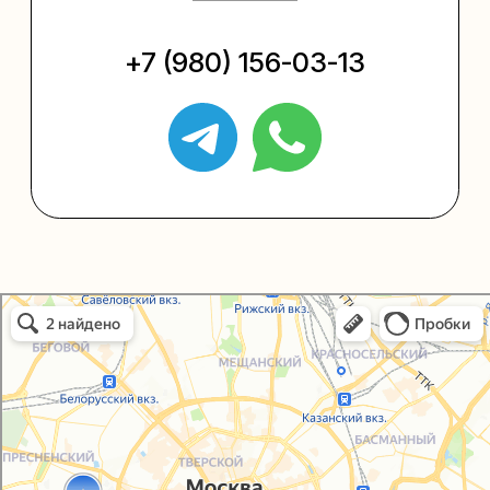
Упаковать подарок
Каталог
Услуги
Блог
В личный кабинет
О нас
Sospeso wrap
Упаковали Онлайн в Москве
Москва
+7 (495) 005-03-13
help@upakovali.online