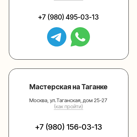
Упаковать подарок
Каталог
Услуги
Блог
В личный кабинет
О нас
Sospeso wrap
+7 (495) 005-03-13
help@upakovali.online