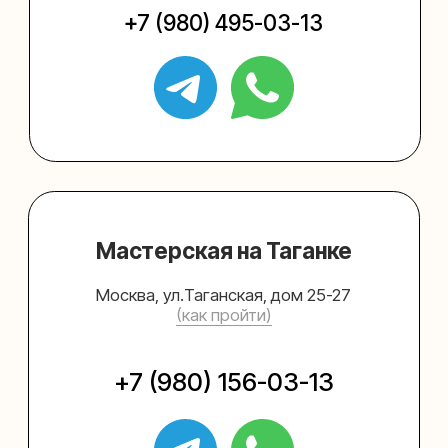
Упаковать подарок
Каталог
Услуги
Блог
В личный кабинет
О нас
Sospeso wrap
+7 (495) 005-03-13
help@upakovali.online