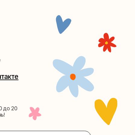
Таганке
5-27
(как пройти)
156-03-13