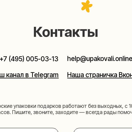
help@upakovali.online
95) 005-03-13
ал в Telegram
Наша страничка Вконтакте
паковки подарков работают без выходных, с 10 до 20
Пишите, звоните, заходите — всегда рады помочь!
щихе
Мастерская на 
к пройти)
Москва, ул.Таганская, дом 2
03-13
+7 (980) 