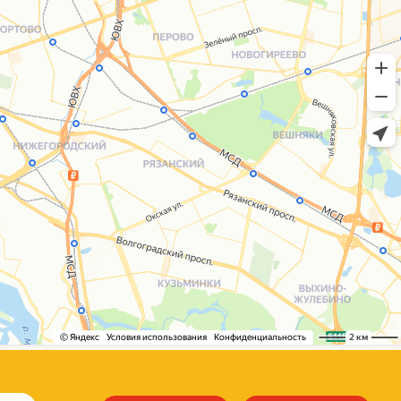
+7 (495) 005-03-13
help@upakovali.online
Сайт разработала
bogac
hevas