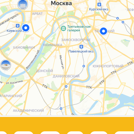
Каталог
Услуги
Блог
О нас
Sospeso wrap