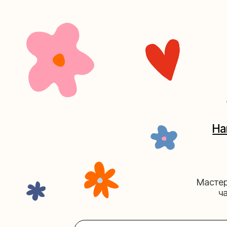
+7 (4
Наш кан
Мастерские у
часов. 
Мастерская на Плю
Москва, ул.Плющиха, дом 42
(ка
+7 (980) 495-