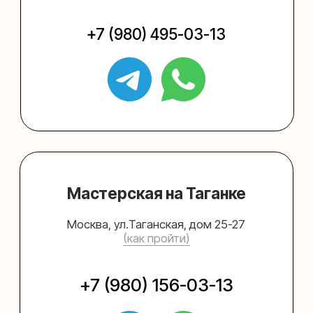
Упаковать подарок
Каталог
Услуги
Блог
В личный кабинет
О нас
Sospeso wrap
+7 (495) 005-03-13
help@upakovali.online