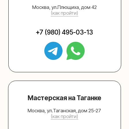
Упаковать подарок
Каталог
Услуги
Блог
В личный кабинет
О нас
Sospeso wrap