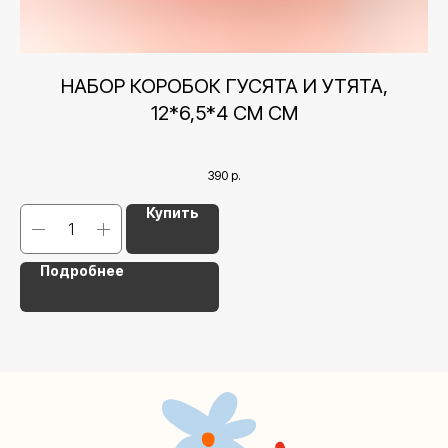
Контакты
+7 (495) 005-03-13
НАБОР КОРОБОК ГУСЯТА И УТЯТА,
help@upakovali.online
12*6,5*4 СМ СМ
Наша страничка Вконтакте
390
р.
Наш канал в Telegram
Купить
Подробнее