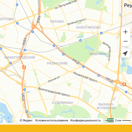
+7 (495) 005-03-13
help@upakovali.online
Сайт разработала
bogac
hevas