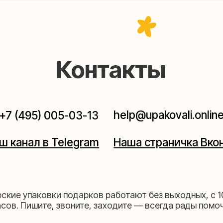
help@upakovali.online
95) 005-03-13
ал в Telegram
Наша страничка Вконтакте
паковки подарков работают без выходных, с 10 до 20
Пишите, звоните, заходите — всегда рады помочь!
щихе
Мастерская на 
к пройти)
Москва, ул.Таганская, дом 2
03-13
+7 (980) 