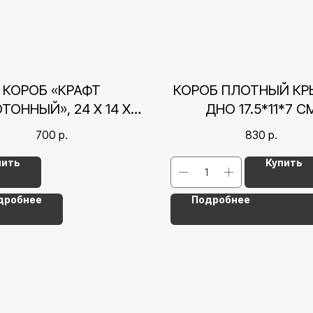
КОРОБ «КРАФТ
КОРОБ ПЛОТНЫЙ К
ОННЫЙ», 24 Х 14 Х 5
ДНО 17.5*11*7 С
СМ
СЕРДЕЧКИ, РОЗО
700
р.
830
р.
пить
Купить
дробнее
Подробнее
Контакты