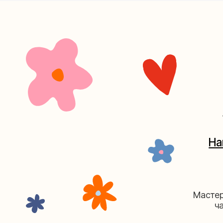
+7 (4
Наш кан
Мастерские у
часов. 
Мастерская на Плю
Москва, ул.Плющиха, дом 42
(ка
+7 (980) 495-