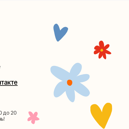
Таганке
5-27
(как пройти)
156-03-13