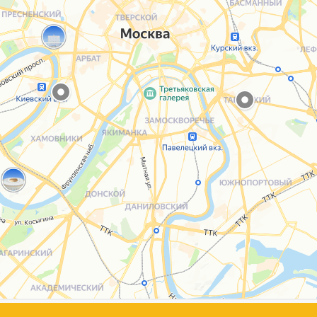
Каталог
Услуги
Блог
О нас
Sospeso wrap