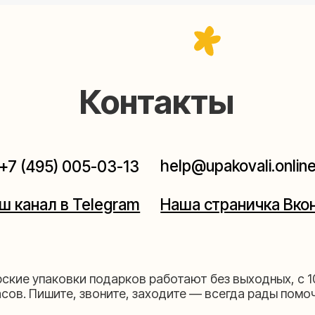
help@upakovali.online
95) 005-03-13
ал в Telegram
Наша страничка Вконтакте
паковки подарков работают без выходных, с 10 до 20
Пишите, звоните, заходите — всегда рады помочь!
щихе
Мастерская на 
к пройти)
Москва, ул.Таганская, дом 2
03-13
+7 (980) 