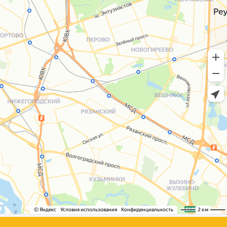
+7 (495) 005-03-13
help@upakovali.online
Сайт разработала
bogac
hevas