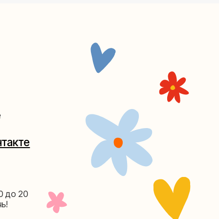
Таганке
5-27
(как пройти)
156-03-13