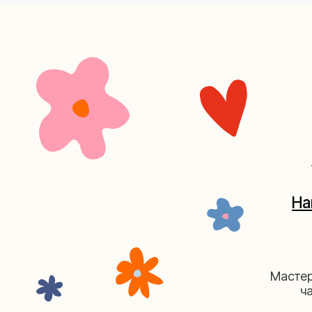
+7 (4
Наш кан
Мастерские у
часов. 
Мастерская на Плю
Москва, ул.Плющиха, дом 42
(ка
+7 (980) 495-