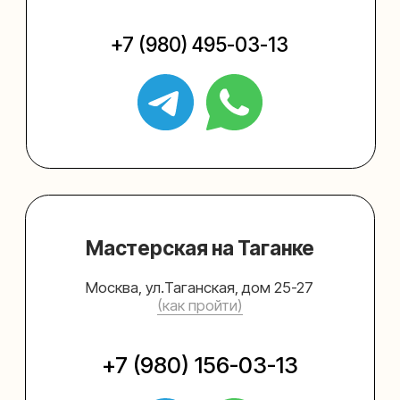
Упаковать подарок
Каталог
Услуги
Блог
В личный кабинет
О нас
Sospeso wrap
+7 (495) 005-03-13
help@upakovali.online