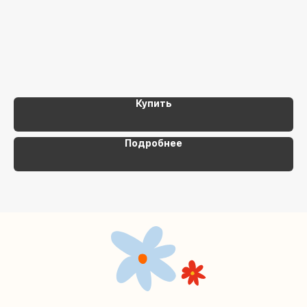
+7 (495) 005-03-13
,
help@upakovali.online
Наша страничка Вконтакте
Наш канал в Telegram
Купить
Подробнее
Мастерские упаковки подарков работают без
выходных, с 10 до 20 часов. Пишите, звоните,
заходите — всегда рады помочь!