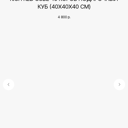
КУБ (40Х40Х40 СМ)
4 800
р.
Контакты
+7 (495) 005-03-13
help@upakovali.online