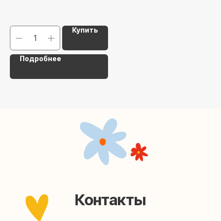
Наша страничка Вконтакте
Купить
Наш канал в Telegram
Подробнее
Мастерские упаковки подарков работают без
выходных, с 10 до 20 часов. Пишите, звоните,
заходите — всегда рады помочь!