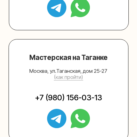
Упаковать подарок
Каталог
Услуги
Блог
В личный кабинет
О нас
Sospeso wrap
+7 (495) 005-03-13
help@upakovali.online