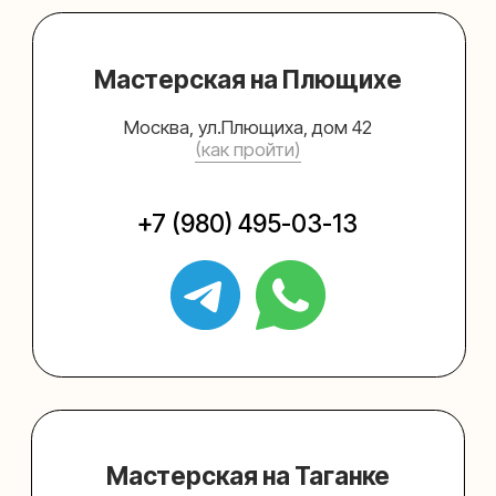
Упаковать подарок
Каталог
Услуги
Блог
В личный кабинет
О нас
Sospeso wrap