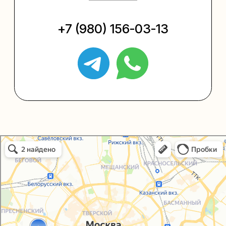
Упаковать подарок
Каталог
Услуги
Блог
В личный кабинет
О нас
Sospeso wrap
Упаковали Онлайн в Москве
Москва
+7 (495) 005-03-13
help@upakovali.online