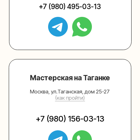
Упаковать подарок
Каталог
Услуги
Блог
В личный кабинет
О нас
Sospeso wrap
+7 (495) 005-03-13
help@upakovali.online