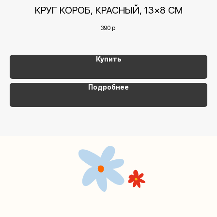
+7 (495) 005-03-13
СМ
КРУГ КОРОБ, КРАСНЫЙ, 13×8 СМ
help@upakovali.online
390
р.
Наша страничка Вконтакте
Наш канал в Telegram
Купить
Подробнее
Мастерские упаковки подарков работают без
выходных, с 10 до 20 часов. Пишите, звоните,
заходите — всегда рады помочь!