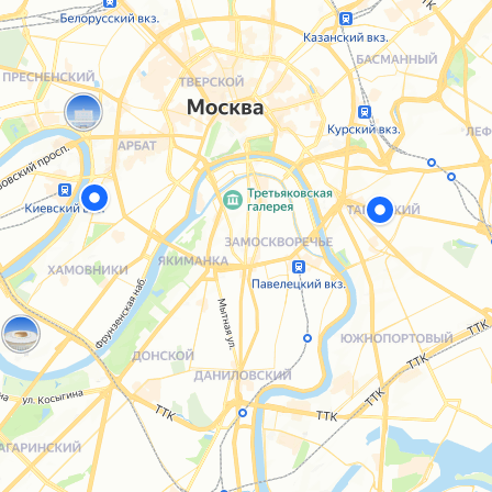
Каталог
Услуги
Блог
О нас
Sospeso wrap