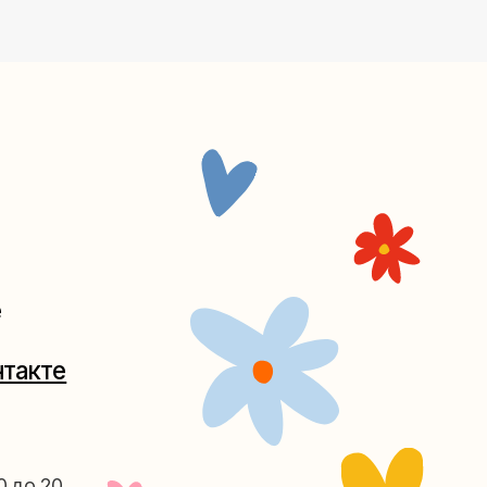
Таганке
5-27
(как пройти)