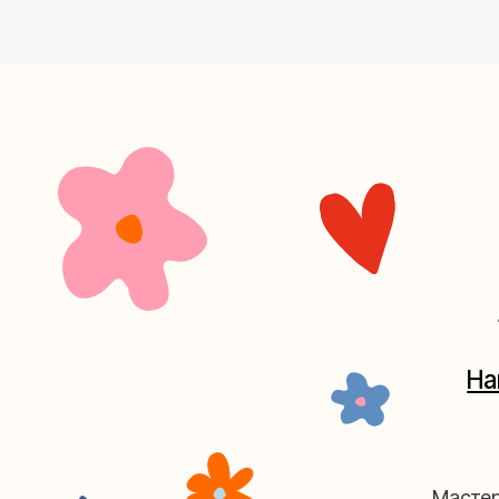
+7 (4
Наш кан
Мастерские у
часов. 
Мастерская на Плю
Москва, ул.Плющиха, дом 42
(ка