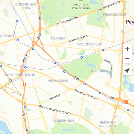
+7 (495) 005-03-13
help@upakovali.online
Сайт разработала
bogac
hevas