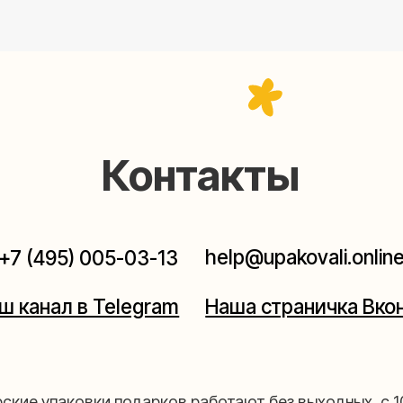
Контакты
help@upakovali.online
95) 005-03-13
ал в Telegram
Наша страничка Вконтакте
паковки подарков работают без выходных, с 10 до 20
Пишите, звоните, заходите — всегда рады помочь!
щихе
Мастерская на 
к пройти)
Москва, ул.Таганская, дом 2