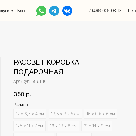
Блог
+7 (495) 005-03-13
help@upakovali.onlin
РАССВЕТ КОРОБКА
ПОДАРОЧНАЯ
Артикул:
6861116
350
р.
Размер
12 х 6,5 х 4 см
13,5 х 8 х 5 см
15 х 9,5 х 6 см
17,5 х 11 х 7 см
19 х 13 х 8 см
21 х 14 х 9 см