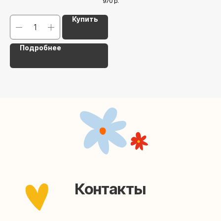
970
р.
Наша страничка Вконтакте
Купить
Наш канал в Telegram
Подробнее
Мастерские упаковки подарков работают без
выходных, с 10 до 20 часов. Пишите, звоните,
заходите — всегда рады помочь!
Мастерская на Плющихе