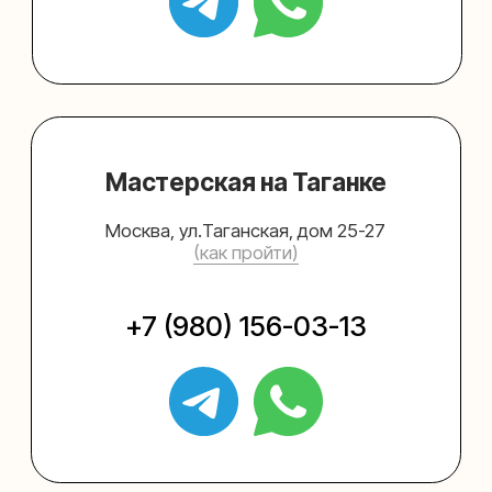
Упаковать подарок
Каталог
Услуги
Блог
В личный кабинет
О нас
Sospeso wrap
+7 (495) 005-03-13
help@upakovali.online