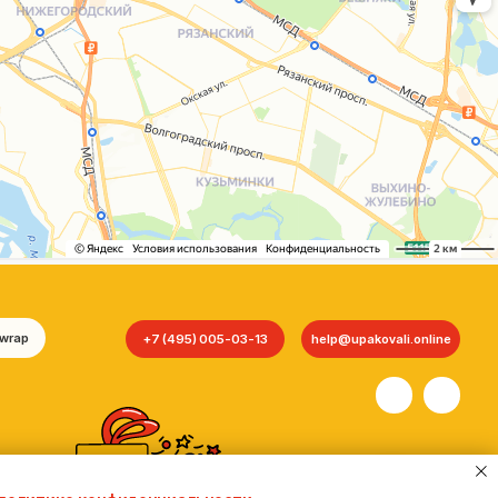
+7 (495) 005-03-13
help@upakovali.online
Сайт разработала
bogac
hevas