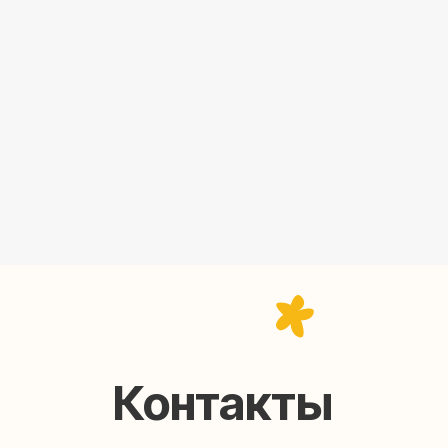
Контакты
help@upakovali.online
95) 005-03-13
ал в Telegram
Наша страничка Вконтакте