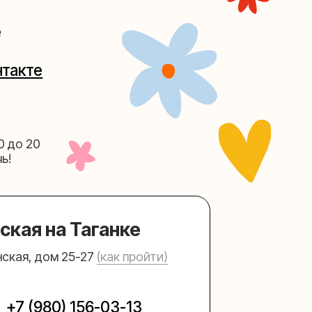
Таганке
5-27
(как пройти)
156-03-13