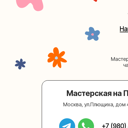
Мастерские у
часов. 
Мастерская на Плю
Москва, ул.Плющиха, дом 42
(ка
+7 (980) 495-