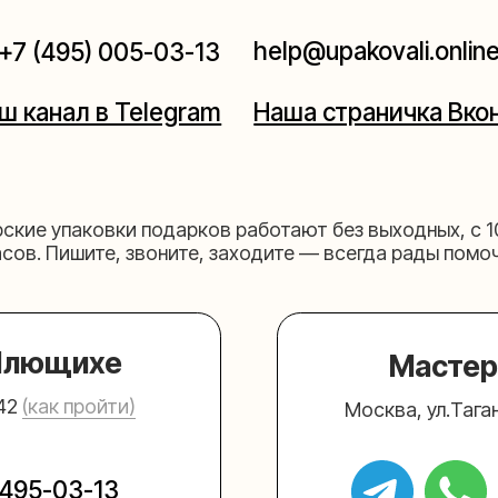
паковки подарков работают без выходных, с 10 до 20
Пишите, звоните, заходите — всегда рады помочь!
щихе
Мастерская на 
к пройти)
Москва, ул.Таганская, дом 2
03-13
+7 (980) 