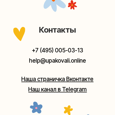
Мастерские упаковки подарков работают без
выходных, с 10 до 20 часов. Пишите, звоните,
заходите — всегда рады помочь!
Мастерская на Плющихе
Москва, ул.Плющиха, дом 42
(как пройти)