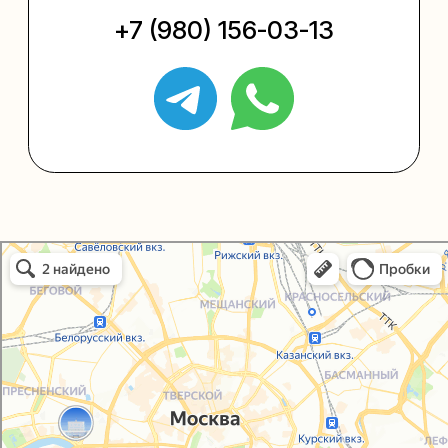
Упаковать подарок
Каталог
Услуги
Блог
В личный кабинет
О нас
Sospeso wrap
Упаковали Онлайн в Москве
Москва
+7 (495) 005-03-13
help@upakovali.online
Политика конфиденциальности