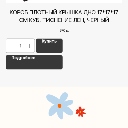
1
КОРОБ ПЛОТНЫЙ КРЫШКА ДНО 17*17*17
СМ КУБ, ТИСНЕНИЕ ЛЕН, ЧЕРНЫЙ
Контакты
970
р.
Купить
+7 (495) 005-03-13
help@upakovali.online
Подробнее
Наша страничка Вконтакте
Наш канал в Telegram