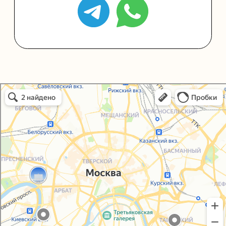
+7 (495) 005-03-13
help@upakovali.online
Упаковали Онлайн в Москве
Москва
Политика конфиденциальности
Согласие на обработку персональных данных
© 2021-2025, ООО "УПАКОВАЛИ ОНЛАЙН"
Сайт разработала
bogac
hevas