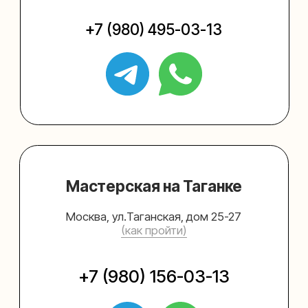
Упаковать подарок
Каталог
Услуги
Блог
В личный кабинет
О нас
Sospeso wrap