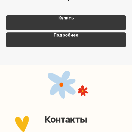
Наша страничка Вконтакте
Купить
Наш канал в Telegram
Подробнее
Мастерские упаковки подарков работают без
выходных, с 10 до 20 часов. Пишите, звоните,
заходите — всегда рады помочь!