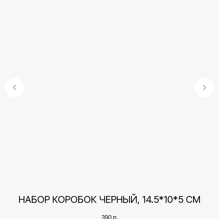
Контакты
СМ
НАБОР КОРОБОК ЧЕРНЫЙ, 14.5*10*5 СМ
+7 (495) 005-03-13
help@upakovali.online
390
р.