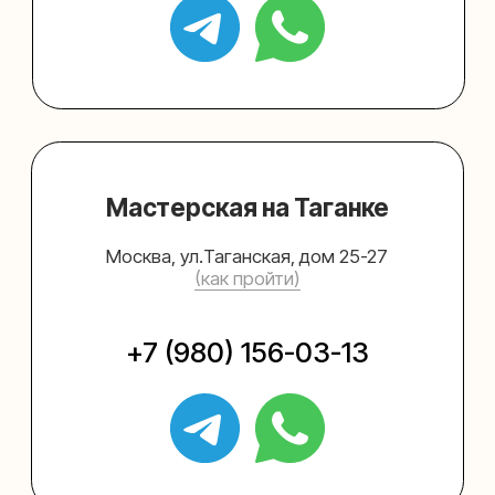
Упаковать подарок
Каталог
Услуги
Блог
В личный кабинет
О нас
Sospeso wrap
+7 (495) 005-03-13
help@upakovali.online