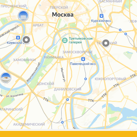
Каталог
Услуги
Блог
О нас
Sospeso wrap