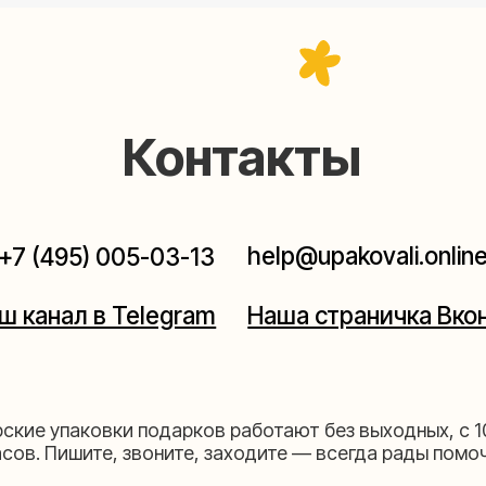
help@upakovali.online
95) 005-03-13
ал в Telegram
Наша страничка Вконтакте
паковки подарков работают без выходных, с 10 до 20
Пишите, звоните, заходите — всегда рады помочь!
щихе
Мастерская на 
к пройти)
Москва, ул.Таганская, дом 2
03-13
+7 (980) 