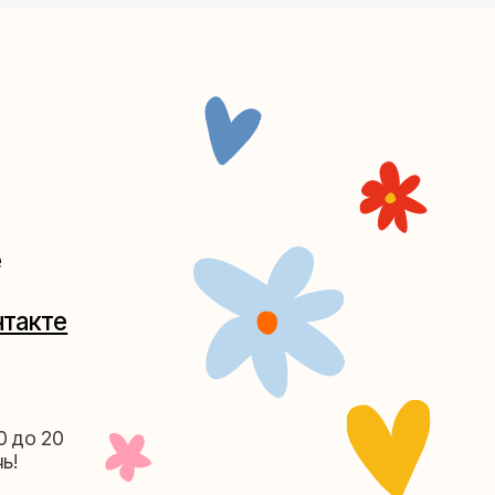
Таганке
5-27
(как пройти)
156-03-13