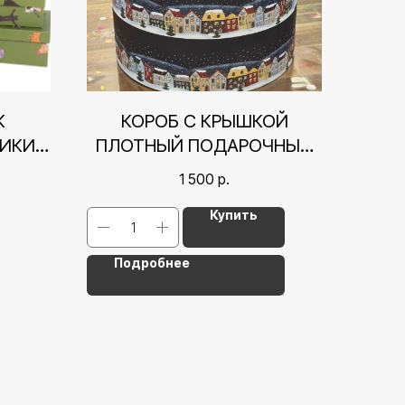
К
КОРОБ С КРЫШКОЙ
ИКИ,
ПЛОТНЫЙ ПОДАРОЧНЫЙ
М
HATBOX 20/20 LET IT SNOW
1 500
р.
(20Х20Х20)
Купить
Подробнее