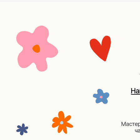
+7 (4
Наш кан
Мастерские у
часов. 
Мастерская на Плю
Москва, ул.Плющиха, дом 42
(ка
+7 (980) 495-