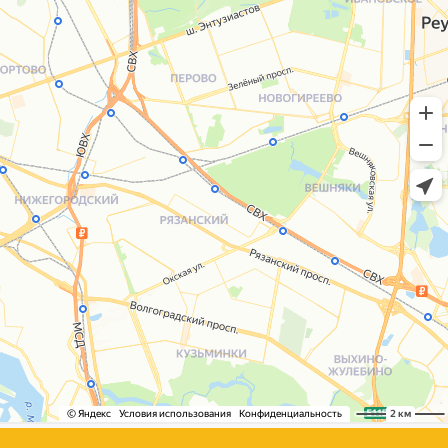
+7 (495) 005-03-13
help@upakovali.online
Сайт разработала
bogac
hevas