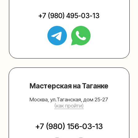
Упаковать подарок
Каталог
Услуги
Блог
В личный кабинет
О нас
Sospeso wrap
+7 (495) 005-03-13
help@upakovali.online