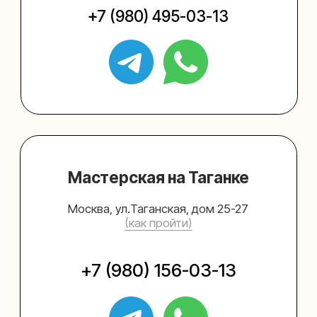
Упаковать подарок
Каталог
Услуги
Блог
В личный кабинет
О нас
Sospeso wrap
+7 (495) 005-03-13
help@upakovali.online