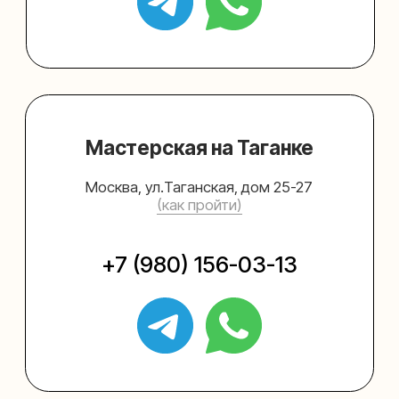
Упаковать подарок
Каталог
Услуги
Блог
В личный кабинет
О нас
Sospeso wrap
+7 (495) 005-03-13
help@upakovali.online