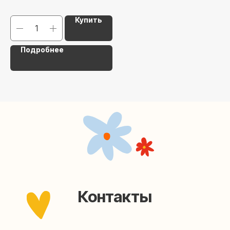
Наша страничка Вконтакте
Купить
Наш канал в Telegram
Подробнее
Мастерские упаковки подарков работают без
выходных, с 10 до 20 часов. Пишите, звоните,
заходите — всегда рады помочь!
Мастерская на Плющихе