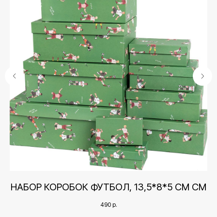
Контакты
3
НАБОР КОРОБОК ФУТБОЛ, 13,5*8*5 СМ СМ
+7 (495) 005-03-13
help@upakovali.online
490
р.