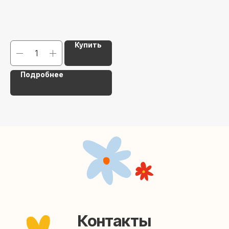
help@upakovali.online
Наша страничка Вконтакте
Купить
Наш канал в Telegram
Подробнее
Мастерские упаковки подарков работают без
выходных, с 10 до 20 часов. Пишите, звоните,
заходите — всегда рады помочь!