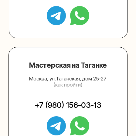
Упаковать подарок
Каталог
Услуги
Блог
В личный кабинет
О нас
Sospeso wrap
+7 (495) 005-03-13
help@upakovali.online