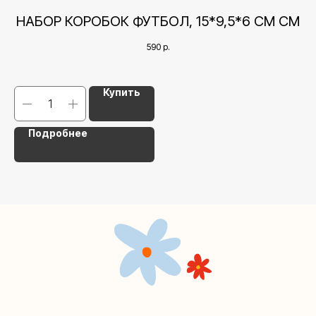
+7 (495) 005-03-13
4
НАБОР КОРОБОК ФУТБОЛ, 15*9,5*6 СМ СМ
help@upakovali.online
590
р.
Наша страничка Вконтакте
Наш канал в Telegram
Купить
Подробнее
Мастерские упаковки подарков работают без
выходных, с 10 до 20 часов. Пишите, звоните,
заходите — всегда рады помочь!