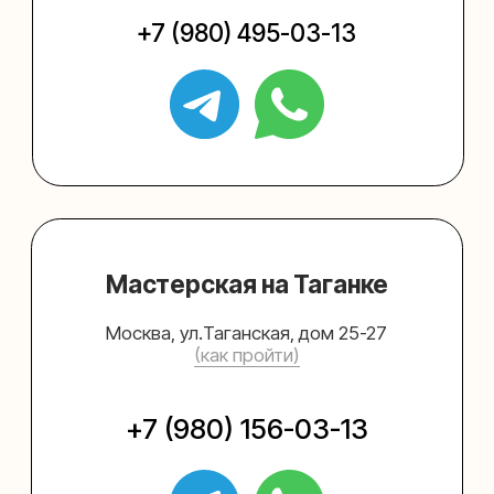
Упаковать подарок
Каталог
Услуги
Блог
В личный кабинет
О нас
Sospeso wrap
+7 (495) 005-03-13
help@upakovali.online