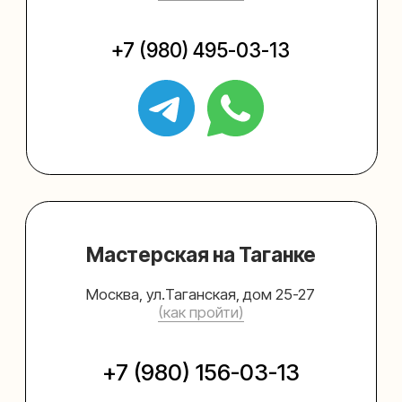
Упаковать подарок
Каталог
Услуги
Блог
В личный кабинет
О нас
Sospeso wrap
+7 (495) 005-03-13
help@upakovali.online