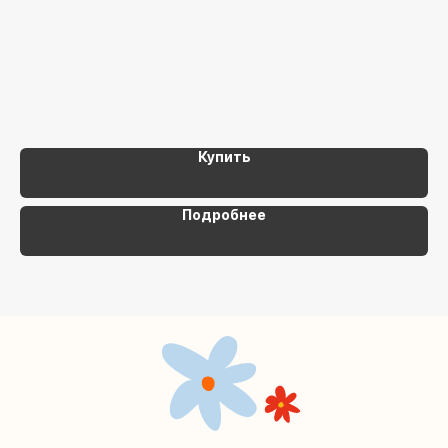
+7 (495) 005-03-13
help@upakovali.online
Наша страничка Вконтакте
Наш канал в Telegram
Купить
Подробнее
Мастерские упаковки подарков работают без
выходных, с 10 до 20 часов. Пишите, звоните,
заходите — всегда рады помочь!