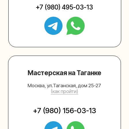
Упаковать подарок
Каталог
Услуги
Блог
В личный кабинет
О нас
Sospeso wrap
+7 (495) 005-03-13
help@upakovali.online