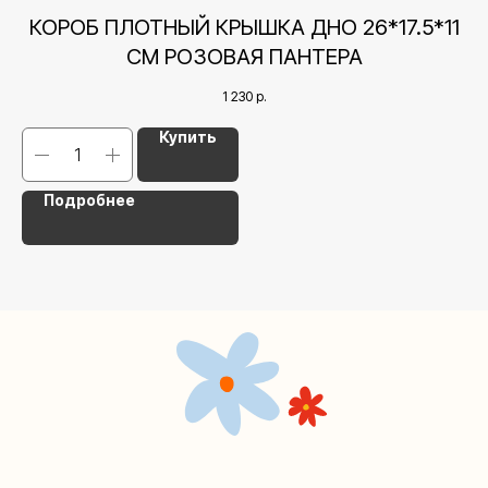
+7 (495) 005-03-13
КОРОБ ПЛОТНЫЙ КРЫШКА ДНО 26*17.5*11
help@upakovali.online
СМ РОЗОВАЯ ПАНТЕРА
Наша страничка Вконтакте
1 230
р.
Наш канал в Telegram
Купить
Подробнее
Мастерские упаковки подарков работают без
выходных, с 10 до 20 часов. Пишите, звоните,
заходите — всегда рады помочь!