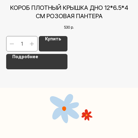
+7 (495) 005-03-13
*9
КОРОБ ПЛОТНЫЙ КРЫШКА ДНО 12*6.5*4
help@upakovali.online
СМ РОЗОВАЯ ПАНТЕРА
Наша страничка Вконтакте
530
р.
Наш канал в Telegram
Купить
Подробнее
Мастерские упаковки подарков работают без
выходных, с 10 до 20 часов. Пишите, звоните,
заходите — всегда рады помочь!