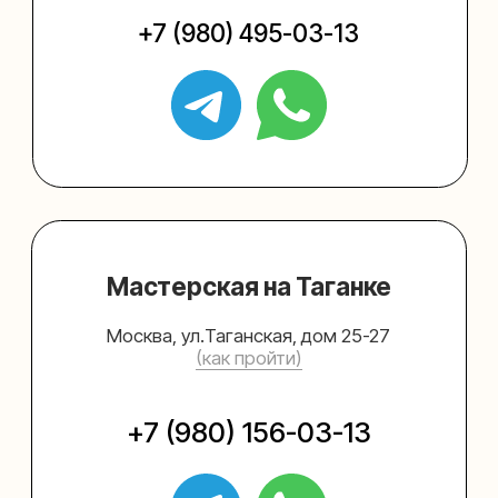
Упаковать подарок
Каталог
Услуги
Блог
В личный кабинет
О нас
Sospeso wrap
+7 (495) 005-03-13
help@upakovali.online