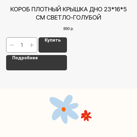
+7 (495) 005-03-13
СМ
КОРОБ ПЛОТНЫЙ КРЫШКА ДНО 23*16*5
help@upakovali.online
СМ СВЕТЛО-ГОЛУБОЙ
Наша страничка Вконтакте
890
р.
Наш канал в Telegram
Купить
Подробнее
Мастерские упаковки подарков работают без
выходных, с 10 до 20 часов. Пишите, звоните,
заходите — всегда рады помочь!