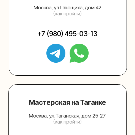
Упаковать подарок
Каталог
Услуги
Блог
В личный кабинет
О нас
Sospeso wrap