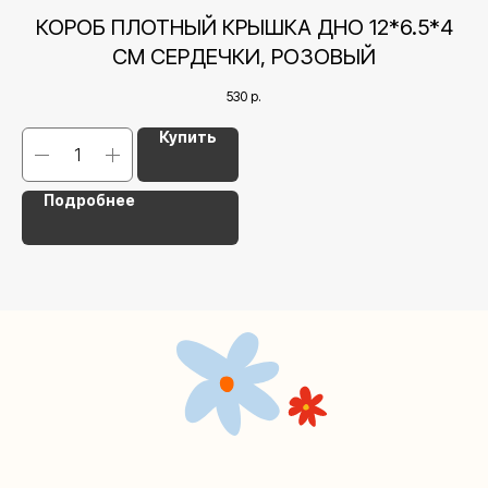
+7 (495) 005-03-13
КОРОБ ПЛОТНЫЙ КРЫШКА ДНО 12*6.5*4
help@upakovali.online
СМ СЕРДЕЧКИ, РОЗОВЫЙ
Наша страничка Вконтакте
530
р.
Наш канал в Telegram
Купить
Подробнее
Мастерские упаковки подарков работают без
выходных, с 10 до 20 часов. Пишите, звоните,
заходите — всегда рады помочь!