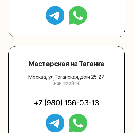
Упаковать подарок
Каталог
Услуги
Блог
В личный кабинет
О нас
Sospeso wrap
+7 (495) 005-03-13
help@upakovali.online