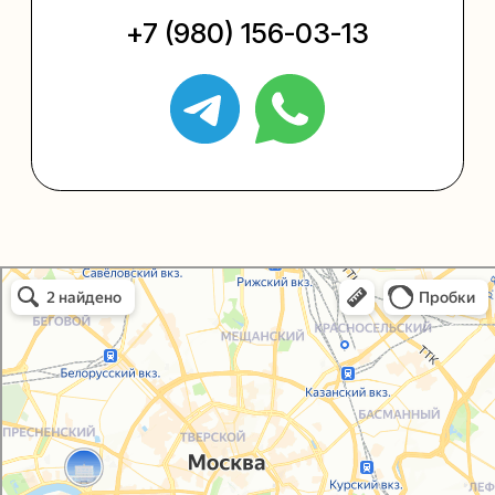
Упаковать подарок
Каталог
Услуги
Блог
В личный кабинет
О нас
Sospeso wrap
Упаковали Онлайн в Москве
Москва
+7 (495) 005-03-13
help@upakovali.online
Политика конфиденциальности