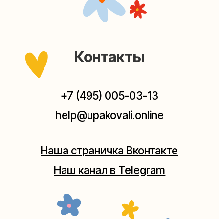
Мастерские упаковки подарков работают без
выходных, с 10 до 20 часов. Пишите, звоните,
заходите — всегда рады помочь!
Мастерская на Плющихе
Москва, ул.Плющиха, дом 42
(как пройти)