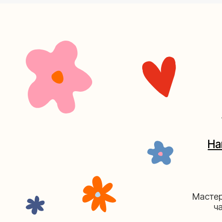
+7 (4
Наш кан
Мастерские у
часов. 
Мастерская на Плю
Москва, ул.Плющиха, дом 42
(ка
+7 (980) 495-