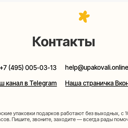
help@upakovali.online
95) 005-03-13
ал в Telegram
Наша страничка Вконтакте
паковки подарков работают без выходных, с 10 до 20
Пишите, звоните, заходите — всегда рады помочь!
щихе
Мастерская на 
к пройти)
Москва, ул.Таганская, дом 2
03-13
+7 (980) 