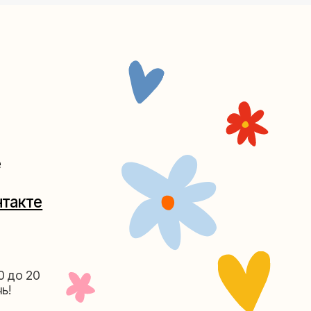
Таганке
5-27
(как пройти)
156-03-13