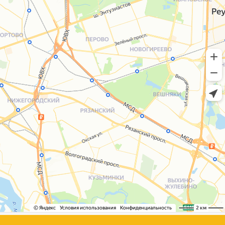
+7 (495) 005-03-13
help@upakovali.online
Сайт разработала
bogac
hevas