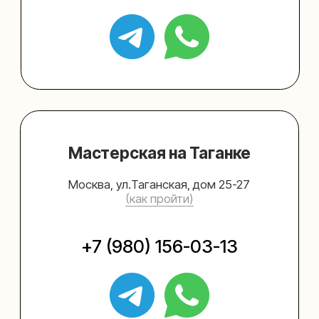
Упаковать подарок
Каталог
Услуги
Блог
В личный кабинет
О нас
Sospeso wrap
+7 (495) 005-03-13
help@upakovali.online