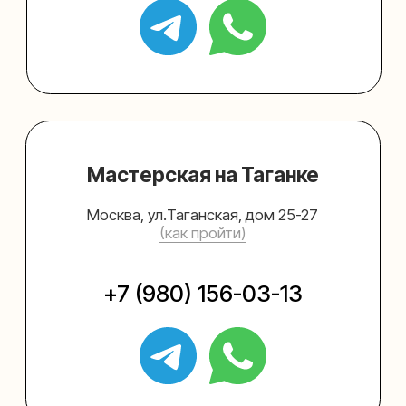
Упаковать подарок
Каталог
Услуги
Блог
В личный кабинет
О нас
Sospeso wrap
+7 (495) 005-03-13
help@upakovali.online