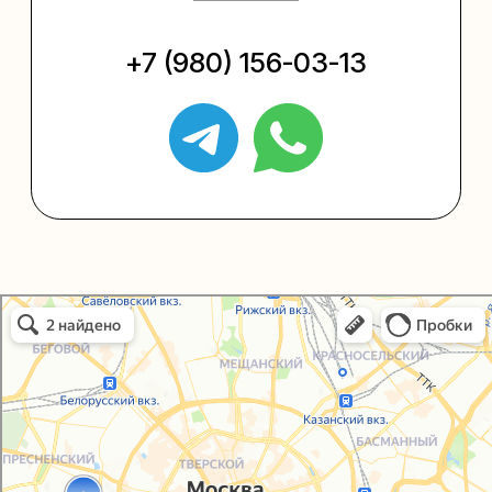
Упаковать подарок
Каталог
Услуги
Блог
В личный кабинет
О нас
Sospeso wrap
Упаковали Онлайн в Москве
Москва
+7 (495) 005-03-13
help@upakovali.online