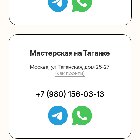
Упаковать подарок
Каталог
Услуги
Блог
В личный кабинет
О нас
Sospeso wrap
+7 (495) 005-03-13
help@upakovali.online