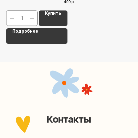
490
р.
Наша страничка Вконтакте
Купить
Наш канал в Telegram
Подробнее
Мастерские упаковки подарков работают без
выходных, с 10 до 20 часов. Пишите, звоните,
заходите — всегда рады помочь!
Мастерская на Плющихе