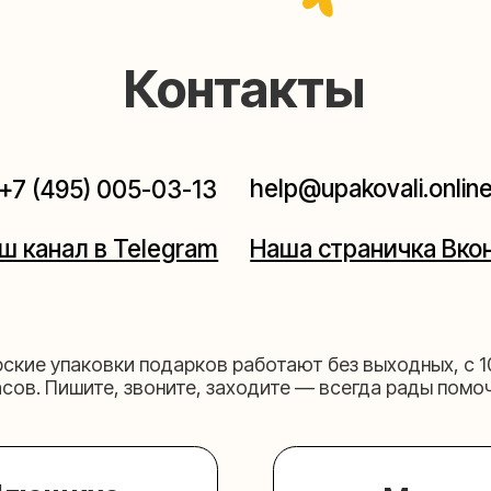
help@upakovali.online
95) 005-03-13
ал в Telegram
Наша страничка Вконтакте
паковки подарков работают без выходных, с 10 до 20
Пишите, звоните, заходите — всегда рады помочь!
щихе
Мастерская на 
к пройти)
Москва, ул.Таганская, дом 2
03-13
+7 (980) 