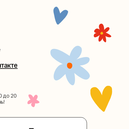
Таганке
5-27
(как пройти)
156-03-13