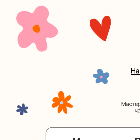
+7 (4
Наш кан
Мастерские у
часов. 
Мастерская на Плю
Москва, ул.Плющиха, дом 42
(ка
+7 (980) 495-