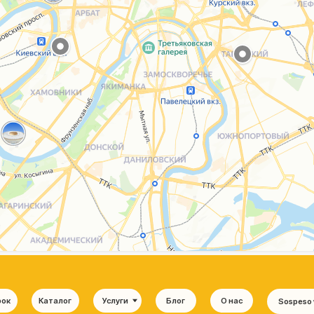
Каталог
Услуги
Блог
О нас
Sospeso wrap