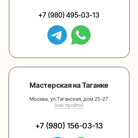
Упаковать подарок
Каталог
Услуги
Блог
В личный кабинет
О нас
Sospeso wrap
+7 (495) 005-03-13
help@upakovali.online