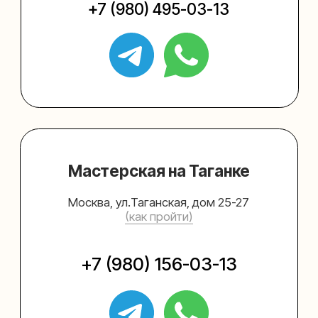
Упаковать подарок
Каталог
Услуги
Блог
В личный кабинет
О нас
Sospeso wrap
+7 (495) 005-03-13
help@upakovali.online