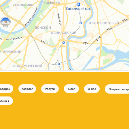
подарок
Каталог
Услуги
Блог
О нас
Sospeso wrap
абинет