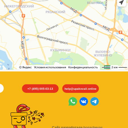
+7 (495) 005-03-13
help@upakovali.online
Сайт разработала
bogac
hevas