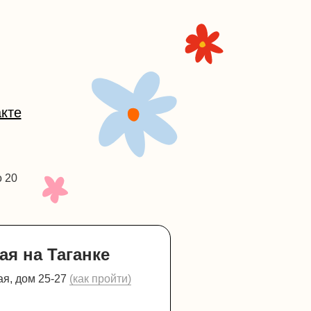
кте
о 20
ая на Таганке
ая, дом 25-27
(как пройти)